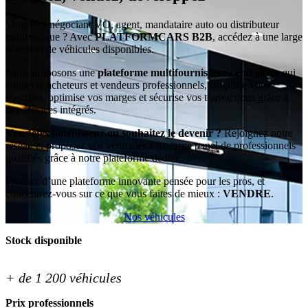
Vous êtes négociant VO, agent, mandataire auto ou distributeur
multimarque ? Avec
PLATFORMCARS B2B
, accédez à une large
sélection de véhicules disponibles.
Nous proposons une
plateforme multifournisseur centralisée
qui
connecte acheteurs et vendeurs professionnels, simplifie votre
sourcing, optimise vos marges et sécurise vos transactions grâce à
des services intégrés.
Vous êtes fournisseur ou souhaitez le devenir ?
Rejoignez notre
réseau et proposez vos véhicules à un large panel de professionnels
qualifiés grâce à notre plateforme dédiée.
Profitez d’une plateforme innovante pensée pour les pros, et
concentrez-vous sur ce que vous faites de mieux :
VENDRE
.
Nos véhicules
Stock disponible
+ de 1 200 véhicules
Prix professionnels