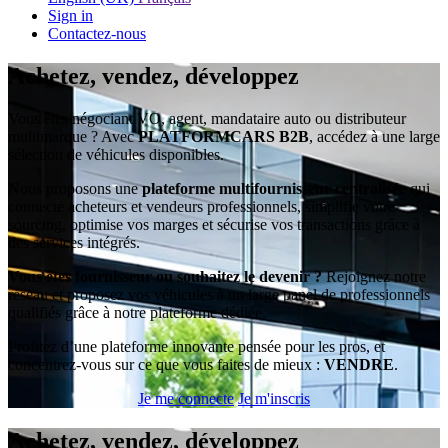
Sign in
Contactez-nous
Achetez, vendez, développez
Vous êtes négociant VO, agent, mandataire auto ou distributeur
multimarque ? Avec
PL
ATFORM
CARS
B2B
, accédez à une large
sélection de véhicules disponibles.
Nous proposons une
plateforme multifournisseur centralisée
qui
connecte acheteurs et vendeurs professionnels, simplifie votre
sourcing, optimise vos marges et sécurise vos transactions grâce à
des services intégrés.
Vous êtes fournisseur ou souhaitez le devenir ?
Rejoignez notre
réseau et proposez vos véhicules à un large panel de professionnels
qualifiés grâce à notre plateforme dédiée.
Profitez d’une plateforme innovante pensée pour les pros, et
concentrez-vous sur ce que vous faites de mieux :
VENDRE
.
Je me connecte
Je m'inscris
Achetez, vendez, développez